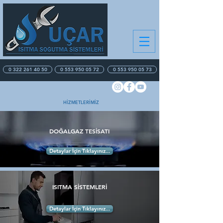
0 322 261 40 50
0 553 950 05 72
0 553 950 05 73
HİZMETLERİMİZ
DOĞALGAZ TESİSATI
Detaylar İçin Tıklayınız...
ISITMA SİSTEMLERİ
Detaylar İçin Tıklayınız...