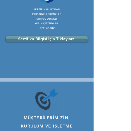
UZMAN MÜHENDİS TEKNİKER/TEKSNİSYEN
KADROMUZ İLE
SERTİFİKALI UZMAN
ÜCRETSİZ KEŞİF
PERSONELLERİMİZ İLE
SONUÇ ODAKLI
İMKANI SUNUYORUZ.
KESİN ÇÖZÜMLER
Sertifika Bilgisi İçin Tıklayınız.
ÜRETİYORUZ.
Sertifika Bilgisi İçin Tıklayınız.
MÜŞTERİLERİMİZİN,
KURULUM VE İŞLETME